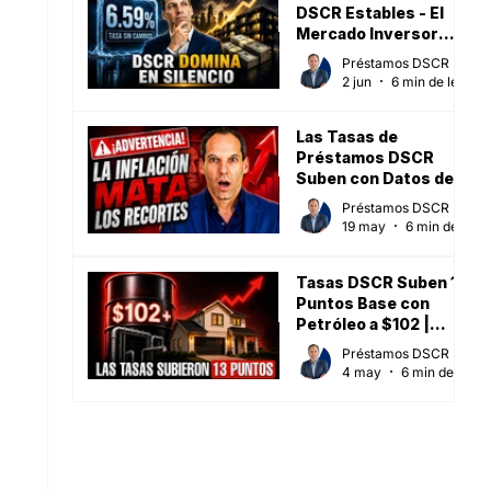
DSCR Estables - El
Mercado Inversor
Sube (Mayo 2026)
Préstamos DSCR
2 jun
6 min de lectura
Las Tasas de
Préstamos DSCR
Suben con Datos de
Inflación al Alza [15 de
Préstamos DSCR
mayo de 2026]
19 may
6 min de lectura
Tasas DSCR Suben 13
Puntos Base con
Petróleo a $102 |
Mayo 2026
Préstamos DSCR
4 may
6 min de lectura