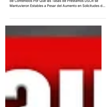
Para la semana que termina el 06 de Febrero del 2026 Tabla
de Contenidos Por Qué las Tasas de Préstamos DSCR se
Mantuvieron Estables a Pesar del Aumento en Solicitudes de
Desempleo La Paradoja de las Solicitudes de Desempleo:
Entendiendo la Desconexión del Mercado La Caída de Tasas
a Mitad de Semana que Desapareció para el Viernes Tasas
Actuales de Préstamos DSCR vs Hipotecas Convencionales
Indicadores Económicos que Afectan el Financiamiento de
Propiedades de Inversión La Es