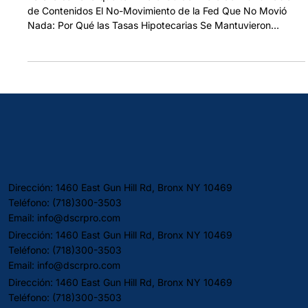
3 Puntos A Pesar de la Pausa de la
Reserva Federal [30/Ene/2026]
Para la semana que termina el 30 de Enero del 2026 Tabla
de Contenidos El No-Movimiento de la Fed Que No Movió
Nada: Por Qué las Tasas Hipotecarias Se Mantuvieron
Calmadas Cuando los Mercados Enloquecieron Cuando las
Acciones Colapsan Pero las Tasas Hipotecarias No: La
Desconexión del Mercado de Bonos La Revisión del PIB Que
Nadie Esperaba: Por Qué un Crecimiento Más Fuerte Limita
Qué Tan Bajo Pueden Bajar las Tasas Actualización Semanal
de Tasas: Principales Indicadores Econ
Dirección: 1460 East Gun Hill Rd, Bronx NY 10469
Teléfono: (718)300-3503
Email:
info@dscrpro.com
Dirección: 1460 East Gun Hill Rd, Bronx NY 10469
Teléfono: (718)300-3503