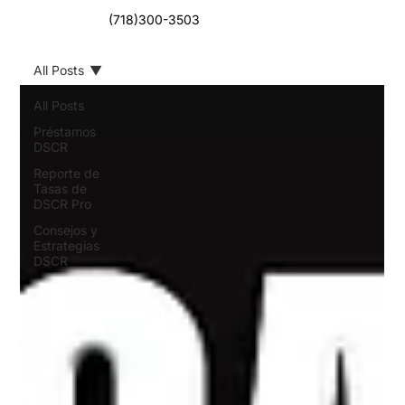
(718)300-3503
All Posts
All Posts
Préstamos
DSCR
Reporte de
Tasas de
DSCR Pro
Consejos y
Estrategias
DSCR