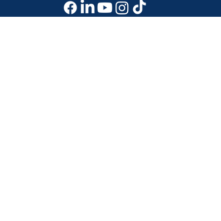
Email:
info@dscrpro.com
Dirección: 1460 East Gun Hill Rd, Bronx NY 10469
Teléfono: (718)300-3503
Email:
info@dscrpro.com
Get Weekly Updates
Home
Loans
Company
Testimonials
Blog & Videos
Calculators
Loans
DSCR purchase loan