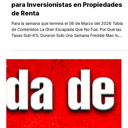
Suben a los 6% Altos — Qué
Significa el Salto de Marzo 2026
para Inversionistas en Propiedades
de Renta
Para la semana que termina el 06 de Marzo del 2026 Tabla
de Contenidos La Gran Escapada Que No Fue: Por Qué las
Tasas Sub-6% Duraron Solo Una Semana Freddie Mac lo
Confirma: El 6% Es el Nuevo Piso, No el Techo Actualización
de Tasas e Indicadores Económicos: Lo Que Está Moviendo
tu Mercado ¿Fijar Ahora o Esperar? El Análisis Honesto
Resumen Las tasas de préstamos DSCR y las hipotecas
convencionales saltaron 14 puntos base esta semana. La
tasa fija a 30 años subió de 5.99% el