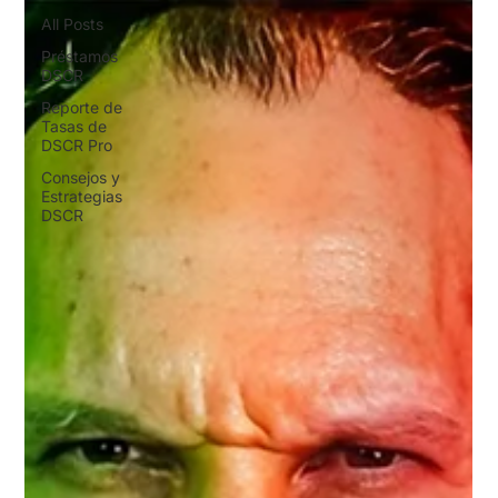
All Posts
Préstamos
DSCR
Reporte de
Tasas de
DSCR Pro
Consejos y
Estrategias
DSCR