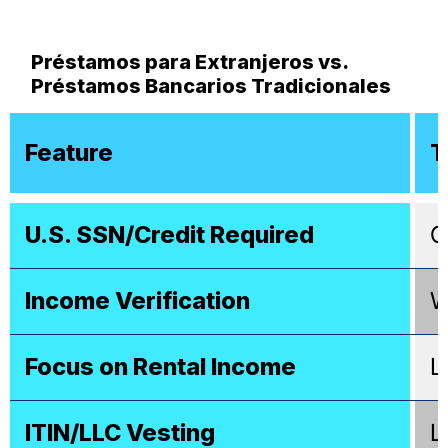
Préstamos para Extranjeros vs.
Préstamos Bancarios Tradicionales
Feature
T
U.S. SSN/Credit Required
O
Income Verification
W
Focus on Rental Income
L
ITIN/LLC Vesting
L