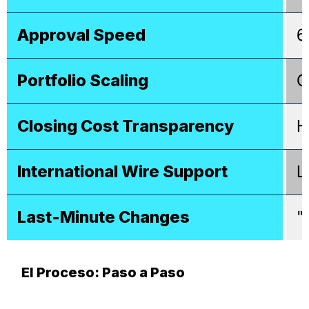
Approval Speed
6
Portfolio Scaling
C
Closing Cost Transparency
H
International Wire Support
L
Last-Minute Changes
"
El Proceso: Paso a Paso