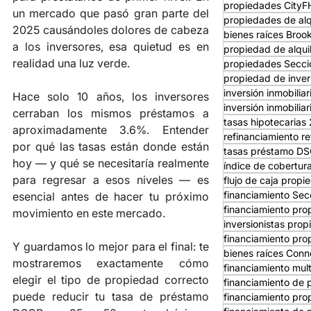
propiedades City
un mercado que pasó gran parte del 
propiedades de alq
2025 causándoles dolores de cabeza 
bienes raíces Broo
a los inversores, esa quietud es en 
propiedad de alqui
realidad una luz verde.
propiedades Secci
propiedad de inver
inversión inmobilia
Hace solo 10 años, los inversores 
inversión inmobilia
cerraban los mismos préstamos a 
tasas hipotecarias
aproximadamente 3.6%. Entender 
refinanciamiento re
por qué las tasas están donde están 
tasas préstamo D
hoy — y qué se necesitaría realmente 
índice de cobertur
para regresar a esos niveles — es 
flujo de caja propi
financiamiento Sec
esencial antes de hacer tu próximo 
financiamiento pro
movimiento en este mercado.
inversionistas prop
financiamiento pro
Y guardamos lo mejor para el final: te 
bienes raíces Conn
mostraremos exactamente cómo 
financiamiento mult
elegir el tipo de propiedad correcto 
financiamiento de 
puede reducir tu tasa de préstamo 
financiamiento pro