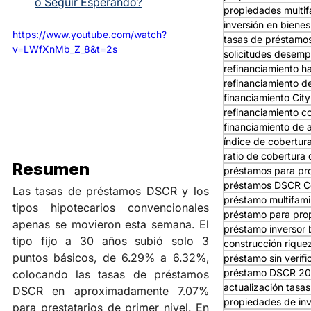
o Seguir Esperando?
propiedades multif
inversión en bienes
https://www.youtube.com/watch?
tasas de préstam
v=LWfXnMb_Z_8&t=2s
solicitudes desemp
refinanciamiento 
refinanciamiento d
financiamiento Ci
refinanciamiento c
financiamiento de a
índice de cobertura
ratio de cobertura 
Resumen
préstamos para pro
préstamos DSCR C
Las tasas de préstamos DSCR y los 
préstamo multifami
tipos hipotecarios convencionales 
préstamo para prop
apenas se movieron esta semana. El 
préstamo inversor 
tipo fijo a 30 años subió solo 3 
construcción rique
puntos básicos, de 6.29% a 6.32%, 
préstamo sin verifi
préstamo DSCR 2
colocando las tasas de préstamos 
actualización tasa
DSCR en aproximadamente 7.07% 
propiedades de in
para prestatarios de primer nivel. En 