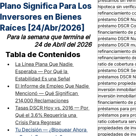
préstamos sin verif
Plano Significa Para Los
hipoteca sin verifi
refinanciamiento co
Inversores en Bienes
préstamo DSCR Nu
Raíces [24/Abr/2026]
préstamo DSCR Co
financiamiento de 
Para la semana que termina el 
préstamo DSCR Nu
24 de Abril del 2026
préstamo DSCR mult
refinanciamiento d
Tabla de Contenidos
refinanciamiento d
La Línea Plana Que Nadie 
ratio de cobertura 
préstamo DSCR Se
Esperaba — Por Qué la 
préstamos DSCR N
Estabilidad Es una Señal
préstamo propieda
El Informe de Empleo Que Nadie 
inversión inmobilia
Mencionó — Qué Significan 
inversión inmobiliar
214,000 Reclamaciones
financiamiento de 
Tasas DSCR Hoy vs. 2016 — Por 
préstamos para pr
Qué el 3.6% Requeriría una 
préstamos para pro
ratio cobertura ser
Crisis Para Regresar
propiedades de in
Tu Decisión — ¿Bloquear Ahora 
propiedades de inv