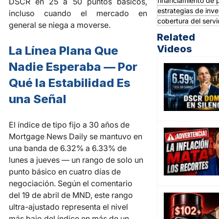
financiamiento de 
DSCR en 25 a 50 puntos básicos, 
estrategias de inver
incluso cuando el mercado en 
cobertura del servi
general se niega a moverse.
Related
Videos
La Línea Plana Que 
Nadie Esperaba — Por 
Qué la Estabilidad Es 
una Señal
El índice de tipo fijo a 30 años de 
Mortgage News Daily se mantuvo en 
una banda de 6.32% a 6.33% de 
lunes a jueves — un rango de solo un 
punto básico en cuatro días de 
negociación. Según el comentario 
del 19 de abril de MND, este rango 
ultra-ajustado representa el nivel 
más bajo del índice en más de un 