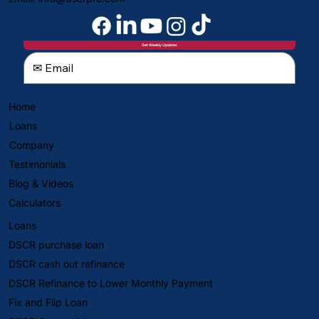
Get Weekly Updates
Home
Loans
Company
Testimonials
Blog & Videos
Calculators
Loans
DSCR purchase loan
DSCR cash out refinance
DSCR Refinance to Lower Monthly Payment
Fix and Flip Loan