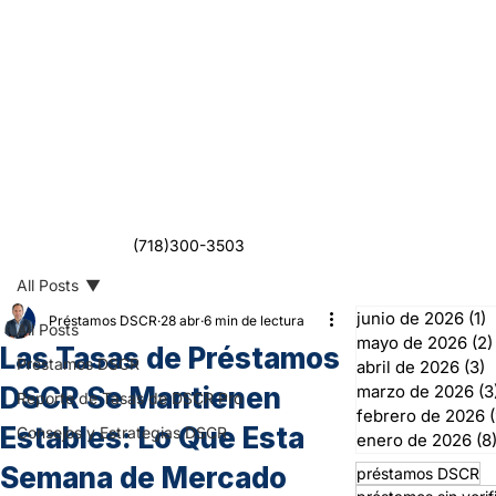
(718)300-3503
All Posts
junio de 2026
(1)
1
Préstamos DSCR
28 abr
6 min de lectura
All Posts
mayo de 2026
(2)
Las Tasas de Préstamos
Préstamos DSCR
abril de 2026
(3)
3
DSCR Se Mantienen
marzo de 2026
(3
Reporte de Tasas de DSCR Pro
febrero de 2026
(
Estables: Lo Que Esta
Consejos y Estrategias DSCR
enero de 2026
(8
Semana de Mercado
préstamos DSCR