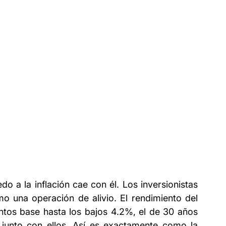
o a la inflación cae con él. Los inversionistas 
o una operación de alivio. El rendimiento del 
ntos base hasta los bajos 4.2%, el de 30 años 
n junto con ellos. Así es exactamente como la 