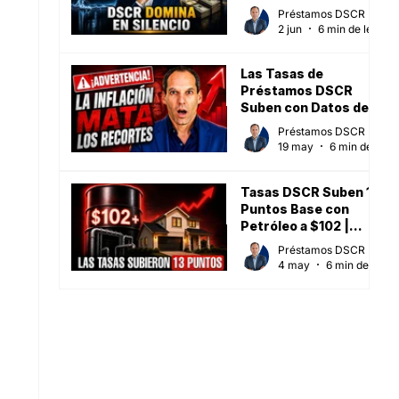
Sube (Mayo 2026)
Préstamos DSCR
2 jun
6 min de lectura
Las Tasas de
Préstamos DSCR
Suben con Datos de
Inflación al Alza [15 de
Préstamos DSCR
mayo de 2026]
19 may
6 min de lectura
Tasas DSCR Suben 13
Puntos Base con
Petróleo a $102 |
Mayo 2026
Préstamos DSCR
4 may
6 min de lectura