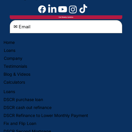
Get Weekly Updates
Home
Loans
Company
Testimonials
Blog & Videos
Calculators
Loans
DSCR purchase loan
DSCR cash out refinance
DSCR Refinance to Lower Monthly Payment
Fix and Flip Loan
DSCR Second Mortgage