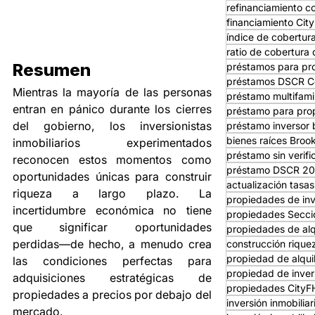
refinanciamiento c
financiamiento Ci
índice de cobertura
ratio de cobertura 
Resumen
préstamos para pro
préstamos DSCR C
Mientras la mayoría de las personas 
préstamo multifami
entran en pánico durante los cierres 
préstamo para prop
del gobierno, los inversionistas 
préstamo inversor 
bienes raíces Broo
inmobiliarios experimentados 
préstamo sin verifi
reconocen estos momentos como 
préstamo DSCR 2
oportunidades únicas para construir 
actualización tasa
riqueza a largo plazo. La 
propiedades de in
incertidumbre económica no tiene 
propiedades Secci
que significar oportunidades 
propiedades de alq
perdidas—de hecho, a menudo crea 
construcción rique
propiedad de alqui
las condiciones perfectas para 
propiedad de inver
adquisiciones estratégicas de 
propiedades City
propiedades a precios por debajo del 
inversión inmobilia
mercado.