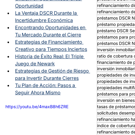
Oportunidad
refinanciamiento d
refinanciamiento d
La Ventaja DSCR Durante la 
préstamos DSCR N
Incertidumbre Económica
préstamo propieda
Encontrando Oportunidades en 
préstamo DSCR Se
Tu Mercado Durante el Cierre
préstamos para pr
Estrategias de Financiamiento 
préstamos DSCR N
Creativo para Tiempos Inciertos
inversión inmobilia
Historia de Éxito Real: El Triple 
ratio de cobertura 
financiamiento de 
Juego de Newark
inversión inmobiliar
Estrategias de Gestión de Riesgo 
propiedades de in
para Invertir Durante Cierres
propiedades de inv
Tu Plan de Acción: Pasos a 
propiedades multif
Seguir Ahora Mismo
préstamos para pro
inversión en bienes
https://youtu.be/4maxB8h6ZRE
tasas de préstam
solicitudes desemp
refinanciamiento 
índice de cobertur
refinanciamiento d