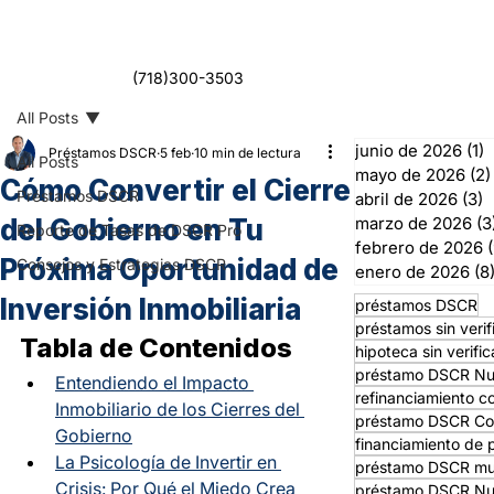
(718)300-3503
All Posts
junio de 2026
(1)
1
Préstamos DSCR
5 feb
10 min de lectura
All Posts
mayo de 2026
(2)
Cómo Convertir el Cierre
Préstamos DSCR
abril de 2026
(3)
3
del Gobierno en Tu
marzo de 2026
(3
Reporte de Tasas de DSCR Pro
febrero de 2026
(
Próxima Oportunidad de
Consejos y Estrategias DSCR
enero de 2026
(8
Inversión Inmobiliaria
préstamos DSCR
préstamos sin verif
Tabla de Contenidos
hipoteca sin verifi
préstamo DSCR Nu
Entendiendo el Impacto 
refinanciamiento co
Inmobiliario de los Cierres del 
préstamo DSCR Co
Gobierno
financiamiento de 
La Psicología de Invertir en 
préstamo DSCR mult
Crisis: Por Qué el Miedo Crea 
préstamo DSCR Nu