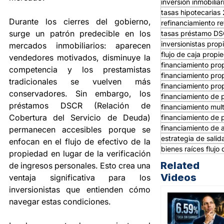
inversión inmobilia
tasas hipotecarias
Durante los cierres del gobierno, 
refinanciamiento re
surge un patrón predecible en los 
tasas préstamo D
inversionistas prop
mercados inmobiliarios: aparecen 
flujo de caja propi
vendedores motivados, disminuye la 
financiamiento pro
competencia y los prestamistas 
financiamiento pro
tradicionales se vuelven más 
financiamiento pro
conservadores. Sin embargo, los 
financiamiento de 
préstamos DSCR (Relación de 
financiamiento mult
Cobertura del Servicio de Deuda) 
financiamiento de 
financiamiento de a
permanecen accesibles porque se 
estrategia de sali
enfocan en el flujo de efectivo de la 
bienes raíces flujo 
propiedad en lugar de la verificación 
Related
de ingresos personales. Esto crea una 
Videos
ventaja significativa para los 
inversionistas que entienden cómo 
navegar estas condiciones.