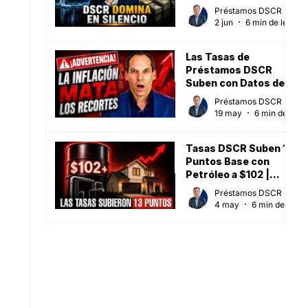
Sube (Mayo 2026)
Préstamos DSCR
2 jun
6 min de lectura
Las Tasas de
Préstamos DSCR
Suben con Datos de
Inflación al Alza [15 de
Préstamos DSCR
mayo de 2026]
19 may
6 min de lectura
Tasas DSCR Suben 13
Puntos Base con
Petróleo a $102 |
Mayo 2026
Préstamos DSCR
4 may
6 min de lectura