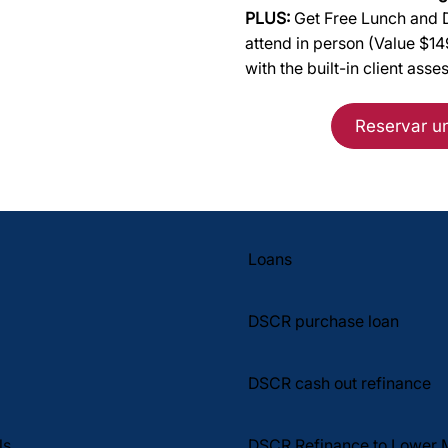
PLUS:
Get Free Lunch and D
attend in person (Value $1
with the built-in client asse
Reservar u
Loans
DSCR purchase loan
DSCR cash out refinance
DSCR Refinance to Lower 
ls