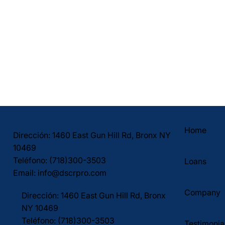
Home
Dirección: 1460 East Gun Hill Rd, Bronx NY
10469
Teléfono: (718)300-3503
Loans
Email:
info@dscrpro.com
Company
Dirección: 1460 East Gun Hill Rd, Bronx
NY 10469
Teléfono: (718)300-3503
Testimonia