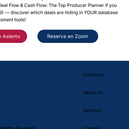
eal Flow & Cash Flow: The Top Producer Planner if you
49) — discover which deals are hiding in YOUR database
ssment tools!
n Asiento
Reserva en Zoom
Company
About Us
Reviews
Monthly Payment
Careers