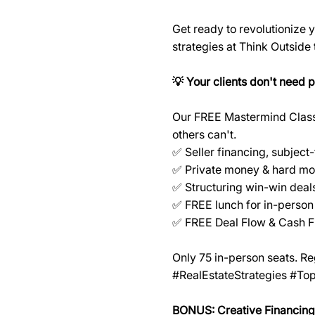
Get ready to revolutionize
strategies at Think Outside
💡 Your clients don't need 
Our FREE Mastermind Class r
others can't.
✅ Seller financing, subject
✅ Private money & hard mo
✅ Structuring win-win deals
✅ FREE lunch for in-person
✅ FREE Deal Flow & Cash F
Only 75 in-person seats. R
#RealEstateStrategies #To
BONUS: Creative Financing