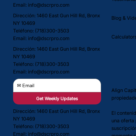
Email:
info@dscrpro.com
Dirección: 1460 East Gun Hill Rd, Bronx
Blog & Vid
NY 10469
Teléfono: (718)300-3503
Calculator
Email:
info@dscrpro.com
Dirección: 1460 East Gun Hill Rd, Bronx
NY 10469
Teléfono: (718)300-3503
Email:
info@dscrpro.com
Align Capi
propiedade
Get Weekly Updates
Dirección: 1460 East Gun Hill Rd, Bronx
El contenid
NY 10469
una oferta
Teléfono: (718)300-3503
suscripción
Email:
info@dscrpro.com
momento si