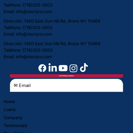
Teléfono: (718)300-3503
Email:
info@dscrpro.com
Dirección: 1460 East Gun Hill Rd, Bronx NY 10469
Teléfono: (718)300-3503
Email:
info@dscrpro.com
Dirección: 1460 East Gun Hill Rd, Bronx NY 10469
Teléfono: (718)300-3503
Email:
info@dscrpro.com
Get Weekly Updates
Home
Loans
Company
Testimonials