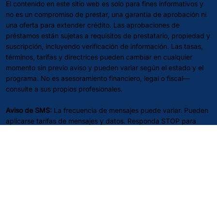
El contenido en este sitio web es solo para fines informativos y
no es un compromiso de prestar, una garantía de aprobación ni
una oferta para extender crédito. Las aprobaciones de
préstamos están sujetas a requisitos de prestatario, propiedad y
suscripción, incluyendo verificación de información. Las tasas,
términos, tarifas y directrices pueden cambiar en cualquier
momento sin previo aviso y pueden variar según el estado y el
programa. No es asesoramiento financiero, legal o fiscal—
consulte a sus propios profesionales.
Aviso de SMS:
La frecuencia de mensajes puede variar. Pueden
aplicarse tarifas de mensajes y datos. Responda STOP para
optar por no participar; responda HELP para obtener ayuda.
Política de Privacidad
Términos de Servicio
Términos de Mensajería SMS/Texto
No Vender ni Compartir Mi Información Personal