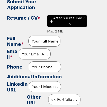
Submit Your
Application
Resume / CV
*
Attach a resume /
CV
Max: 2 MB
Full
Name
*
Ema
il
*
Phone
Additional Information
Linkedin
URL
Other
URL