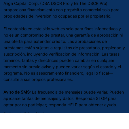
Align Capital Corp. (DBA DSCR Pro y Eli The DSCR Pro)
proporciona financiamiento con propósito comercial solo para
propiedades de inversión no ocupadas por el propietario.
El contenido en este sitio web es solo para fines informativos y
no es un compromiso de prestar, una garantía de aprobación ni
una oferta para extender crédito. Las aprobaciones de
préstamos están sujetas a requisitos de prestatario, propiedad y
suscripción, incluyendo verificación de información. Las tasas,
términos, tarifas y directrices pueden cambiar en cualquier
momento sin previo aviso y pueden variar según el estado y el
programa. No es asesoramiento financiero, legal o fiscal—
consulte a sus propios profesionales.
Aviso de SMS:
La frecuencia de mensajes puede variar. Pueden
aplicarse tarifas de mensajes y datos. Responda STOP para
optar por no participar; responda HELP para obtener ayuda.
Política de Privacidad
Términos de Servicio