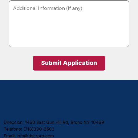
Submit Application
Dirección: 1460 East Gun Hill Rd, Bronx NY 10469
Teléfono: (718)300-3503
Email:
info@dscrpro.com