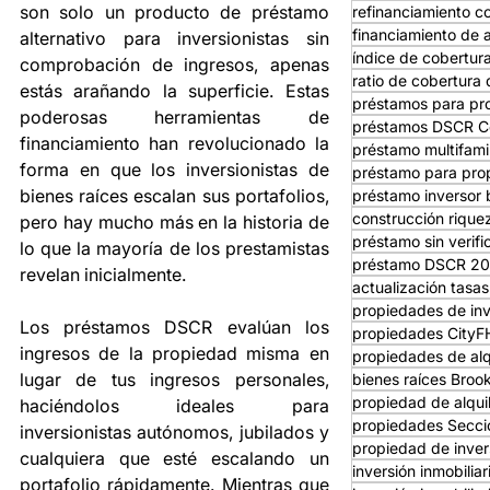
son solo un producto de préstamo 
refinanciamiento c
financiamiento de a
alternativo para inversionistas sin 
índice de cobertura
comprobación de ingresos, apenas 
ratio de cobertura 
estás arañando la superficie. Estas 
préstamos para pro
poderosas herramientas de 
préstamos DSCR C
financiamiento han revolucionado la 
préstamo multifami
forma en que los inversionistas de 
préstamo para prop
bienes raíces escalan sus portafolios, 
préstamo inversor 
construcción rique
pero hay mucho más en la historia de 
préstamo sin verifi
lo que la mayoría de los prestamistas 
préstamo DSCR 2
revelan inicialmente.
actualización tasa
propiedades de in
Los préstamos DSCR evalúan los 
propiedades City
ingresos de la propiedad misma en 
propiedades de alq
lugar de tus ingresos personales, 
bienes raíces Broo
propiedad de alqui
haciéndolos ideales para 
propiedades Secci
inversionistas autónomos, jubilados y 
propiedad de inver
cualquiera que esté escalando un 
inversión inmobilia
portafolio rápidamente. Mientras que 