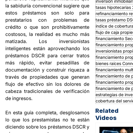
inversión inmobilia
la sabiduría convencional sugiere que 
tasas hipotecarias
estos préstamos son solo para 
refinanciamiento re
prestatarios con problemas de 
tasas préstamo D
índice de cobertur
crédito o que son prohibitivamente 
flujo de caja propi
costosos, la realidad es mucho más 
financiamiento Sec
matizada. Los inversionistas 
financiamiento pro
inteligentes están aprovechando los 
inversionistas prop
préstamos DSCR para cerrar tratos 
financiamiento pro
más rápido, evitar pesadillas de 
bienes raíces Conn
documentación y construir riqueza a 
financiamiento mult
financiamiento de 
través de propiedades que generan 
financiamiento pro
flujo de efectivo sin los dolores de 
financiamiento de 
cabeza tradicionales de verificación 
estrategias de inver
de ingresos.
cobertura del servi
Related
En esta guía completa, desglosamos 
Videos
lo que los prestamistas no te están 
diciendo sobre los préstamos DSCR y 