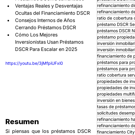
Ventajas Reales y Desventajas 
refinanciamiento d
refinanciamiento d
Ocultas del Financiamiento DSCR
ratio de cobertura 
Consejos Internos de Años 
préstamo DSCR Se
Cerrando Préstamos DSCR
préstamos DSCR N
Cómo Los Mejores 
préstamo propieda
Inversionistas Usan Préstamos 
inversión inmobilia
DSCR Para Escalar en 2025
inversión inmobiliar
financiamiento de 
préstamos para pr
https://youtu.be/3jMfpiUFxl0
préstamos para pro
ratio cobertura ser
propiedades de in
propiedades de inv
propiedades multif
inversión en bienes
tasas de préstam
solicitudes desemp
refinanciamiento 
Resumen
refinanciamiento d
Si piensas que los préstamos DSCR 
financiamiento Ci