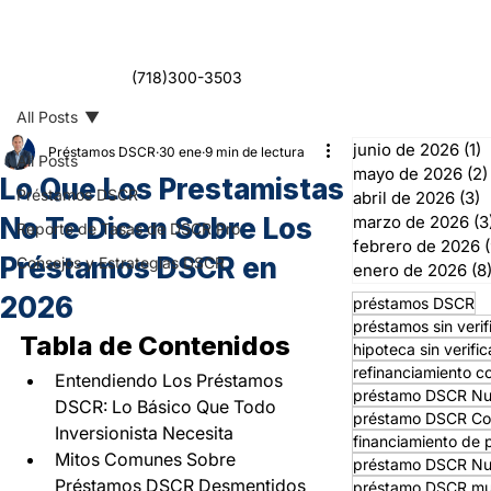
(718)300-3503
All Posts
junio de 2026
(1)
1
Préstamos DSCR
30 ene
9 min de lectura
All Posts
mayo de 2026
(2)
Lo Que Los Prestamistas
Préstamos DSCR
abril de 2026
(3)
3
No Te Dicen Sobre Los
marzo de 2026
(3
Reporte de Tasas de DSCR Pro
febrero de 2026
(
Préstamos DSCR en
Consejos y Estrategias DSCR
enero de 2026
(8
2026
préstamos DSCR
préstamos sin verif
Tabla de Contenidos
hipoteca sin verifi
refinanciamiento co
Entendiendo Los Préstamos 
préstamo DSCR Nu
DSCR: Lo Básico Que Todo 
préstamo DSCR Co
Inversionista Necesita
financiamiento de 
Mitos Comunes Sobre 
préstamo DSCR Nu
Préstamos DSCR Desmentidos
préstamo DSCR mult