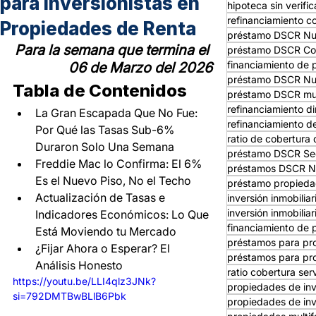
para Inversionistas en
hipoteca sin verifi
refinanciamiento co
Propiedades de Renta
préstamo DSCR Nu
Para la semana que termina el 
préstamo DSCR Co
financiamiento de 
06 de Marzo del 2026
préstamo DSCR Nu
Tabla de Contenidos
préstamo DSCR mult
refinanciamiento d
La Gran Escapada Que No Fue: 
refinanciamiento d
Por Qué las Tasas Sub-6% 
ratio de cobertura 
Duraron Solo Una Semana
préstamo DSCR Se
Freddie Mac lo Confirma: El 6% 
préstamos DSCR N
Es el Nuevo Piso, No el Techo
préstamo propieda
Actualización de Tasas e 
inversión inmobilia
inversión inmobiliar
Indicadores Económicos: Lo Que 
financiamiento de 
Está Moviendo tu Mercado
préstamos para pr
¿Fijar Ahora o Esperar? El 
préstamos para pro
Análisis Honesto
ratio cobertura ser
https://youtu.be/LLI4qlz3JNk?
propiedades de in
si=792DMTBwBLlB6Pbk
propiedades de inv