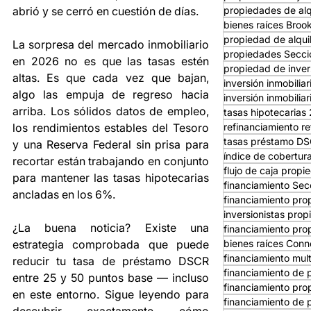
propiedades de alq
abrió y se cerró en cuestión de días.
bienes raíces Broo
propiedad de alqui
La sorpresa del mercado inmobiliario 
propiedades Secci
en 2026 no es que las tasas estén 
propiedad de inver
altas. Es que cada vez que bajan, 
inversión inmobilia
algo las empuja de regreso hacia 
inversión inmobilia
arriba. Los sólidos datos de empleo, 
tasas hipotecarias
refinanciamiento re
los rendimientos estables del Tesoro 
tasas préstamo D
y una Reserva Federal sin prisa para 
índice de cobertur
recortar están trabajando en conjunto 
flujo de caja propi
para mantener las tasas hipotecarias 
financiamiento Sec
ancladas en los 6%.
financiamiento pro
inversionistas prop
¿La buena noticia? Existe una 
financiamiento pro
bienes raíces Conn
estrategia comprobada que puede 
financiamiento mult
reducir tu tasa de préstamo DSCR 
financiamiento de 
entre 25 y 50 puntos base — incluso 
financiamiento pro
en este entorno. Sigue leyendo para 
financiamiento de 