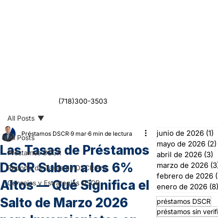
(718)300-3503
All Posts
junio de 2026
(1)
1
Préstamos DSCR
9 mar
6 min de lectura
All Posts
mayo de 2026
(2)
Las Tasas de Préstamos
Préstamos DSCR
abril de 2026
(3)
3
DSCR Suben a los 6%
marzo de 2026
(3
Reporte de Tasas de DSCR Pro
febrero de 2026
(
Altos — Qué Significa el
Consejos y Estrategias DSCR
enero de 2026
(8
Salto de Marzo 2026
préstamos DSCR
préstamos sin verif