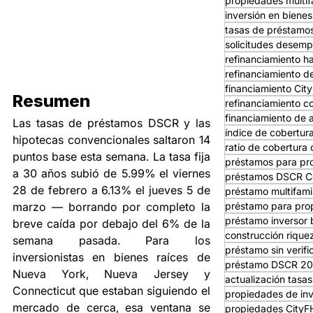
propiedades multif
inversión en bienes
tasas de préstam
solicitudes desemp
refinanciamiento 
refinanciamiento d
financiamiento Ci
Resumen
refinanciamiento c
financiamiento de a
Las tasas de préstamos DSCR y las 
índice de cobertura
hipotecas convencionales saltaron 14 
ratio de cobertura 
puntos base esta semana. La tasa fija 
préstamos para pro
a 30 años subió de 5.99% el viernes 
préstamos DSCR C
28 de febrero a 6.13% el jueves 5 de 
préstamo multifami
préstamo para prop
marzo — borrando por completo la 
préstamo inversor 
breve caída por debajo del 6% de la 
construcción rique
semana pasada. Para los 
préstamo sin verifi
inversionistas en bienes raíces de 
préstamo DSCR 2
Nueva York, Nueva Jersey y 
actualización tasa
Connecticut que estaban siguiendo el 
propiedades de in
mercado de cerca, esa ventana se 
propiedades City